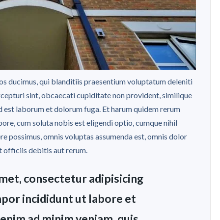
os ducimus, qui blanditiis praesentium voluptatum deleniti
cepturi sint, obcaecati cupiditate non provident, similique
i, id est laborum et dolorum fuga. Et harum quidem rerum
pore, cum soluta nobis est eligendi optio, cumque nihil
ere possimus, omnis voluptas assumenda est, omnis dolor
fficiis debitis aut rerum.
met, consectetur adipisicing
por incididunt ut labore et
 enim ad minim veniam, quis