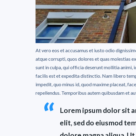
At vero eos et accusamus et iusto odio dignissim
atque corrupti, quos dolores et quas molestias ex
sunt in culpa, qui officia deserunt mollitia anim
facilis est et expedita distinctio. Nam libero tem
impedit, quo minus id, quod maxime placeat, fac
repellendus. Temporibus autem quibusdam et aut o
Lorem ipsum dolor sit a
elit, sed do eiusmod tem
dolore magna aliqua. Ut